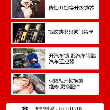
开换锁电话：133 9511 9110