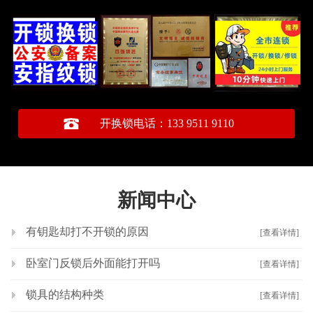
开换锁电话：133 9511 9110
新闻中心
有钥匙却打不开锁的原因
[查看详情]
卧室门反锁后外面能打开吗
[查看详情]
锁具的结构种类
[查看详情]